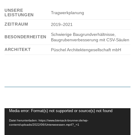
UNSERE
Tragwerkplanung
LEISTUNGEN
ZEITRAUM
2019–2021
Schwierige Baugrundverhältnisse,
BESONDERHEITEN
Baugrubenverbesserung mit CSV-Säulen
ARCHITEKT
Püschel Architektengesellschaft mbH
Media error: Format(s) not supported or source(s) not found
Video-
Player
Datei herunterladen: https://www.biersack-brunner.de/wp-
content/uploads/2022/06/Unterwoessen.mp4?_=1